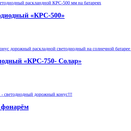
одиодный «КРС-500»
иодный «КРС-750- Солар»
 фонарём