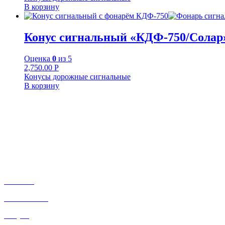
В корзину
Конус сигнальный «КДФ-750/Солар»
Оценка
0
из 5
2,750.00
Р
Конусы дорожные сигнальные
В корзину
+7-911-732-14-30;
+7-911-998-81-01
mos@ekodorsnab.ru
195248, г. Санкт-Петербург, пр. Энергетиков, д. 37, лит. А, 
Каталог
О компании
Услуги